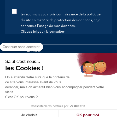
Je reconnais avoir pris connaissance de la politique
du site en matière de protection des données, et je
consens à l’usage de mes données.
Cliquez ici pour la consulter
.
Continuer sans accepter
ACCUEIL
VOTRE MAIRIE
Salut c'est nous...
les Cookies !
VOTRE QUOTIDIEN
On a attendu d'être sûrs que le contenu de
AU FIL DE LA VIE
ce site vous intéresse avant de vous
déranger, mais on aimerait bien vous accompagner pendant votre
LOISIRS
visite...
S’INFORMER
C'est OK pour vous ?
Politique de confidentialité
Mentions légales
Tous droits
Consentements certifiés par
réservés - 2021
Réalisation : Kori
Je choisis
OK pour moi