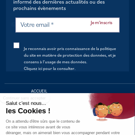
informé des dernières actualités ou des
prochains évènements
Je reconnais avoir pris connaissance de la politique
du site en matière de protection des données, et je
consens à l’usage de mes données.
Cliquez ici pour la consulter
.
Continuer sans accepter
ACCUEIL
VOTRE MAIRIE
Salut c'est nous...
les Cookies !
VOTRE QUOTIDIEN
On a attendu d'être sûrs que le contenu de
AU FIL DE LA VIE
ce site vous intéresse avant de vous
déranger, mais on aimerait bien vous accompagner pendant votre
LOISIRS