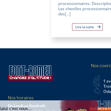
processionnaires. Descript
Les chenilles processionnair
des[...]
Lire la suite
Nos coor
1 av
Tro
Odei
Continuer sans accepter
Nos horaires
Du Lundi au Vendredi :
Salut c'est nous...