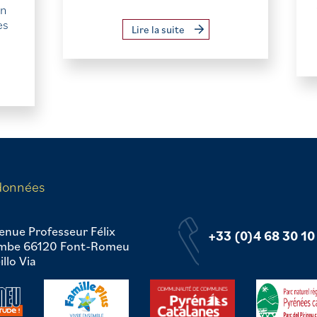
ion
es
Lire la suite
données
enue Professeur Félix
+33 (0)4 68 30 10
mbe 66120 Font-Romeu
llo Via