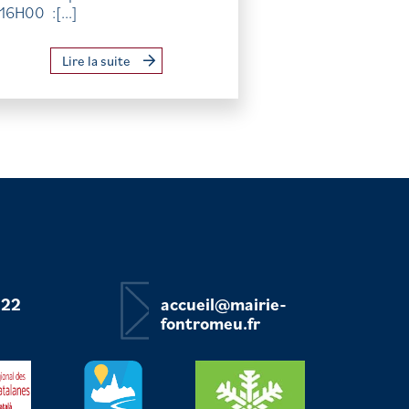
16H00 :[...]
Lire la suite
 22
accueil@mairie-
fontromeu.fr