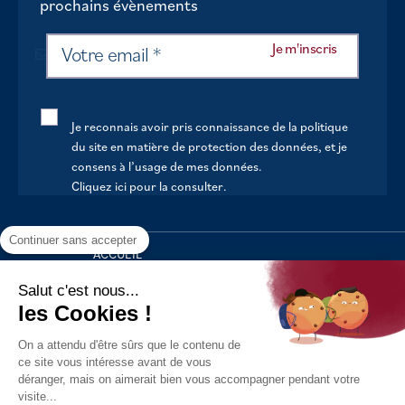
prochains évènements
Je reconnais avoir pris connaissance de la politique
du site en matière de protection des données, et je
consens à l’usage de mes données.
Cliquez ici pour la consulter
.
Continuer sans accepter
ACCUEIL
VOTRE MAIRIE
Salut c'est nous...
les Cookies !
VOTRE QUOTIDIEN
On a attendu d'être sûrs que le contenu de
AU FIL DE LA VIE
ce site vous intéresse avant de vous
déranger, mais on aimerait bien vous accompagner pendant votre
LOISIRS
visite...