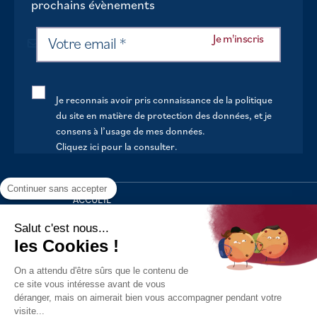
prochains évènements
Je reconnais avoir pris connaissance de la politique
du site en matière de protection des données, et je
consens à l’usage de mes données.
Cliquez ici pour la consulter
.
Continuer sans accepter
ACCUEIL
VOTRE MAIRIE
Salut c'est nous...
les Cookies !
VOTRE QUOTIDIEN
On a attendu d'être sûrs que le contenu de
AU FIL DE LA VIE
ce site vous intéresse avant de vous
déranger, mais on aimerait bien vous accompagner pendant votre
LOISIRS
visite...