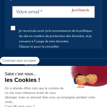
Je reconnais avoir pris connaissance de la politique
du site en matière de protection des données, et je
consens à l’usage de mes données.
Cliquez ici pour la consulter
.
Continuer sans accepter
ACCUEIL
VOTRE MAIRIE
Salut c'est nous...
les Cookies !
VOTRE QUOTIDIEN
On a attendu d'être sûrs que le contenu de
AU FIL DE LA VIE
ce site vous intéresse avant de vous
déranger, mais on aimerait bien vous accompagner pendant votre
LOISIRS
visite...
S’INFORMER
C'est OK pour vous ?