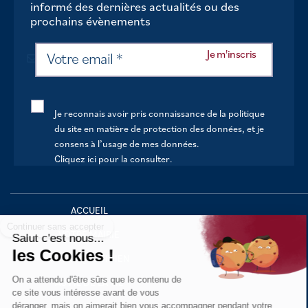
informé des dernières actualités ou des
prochains évènements
Je reconnais avoir pris connaissance de la politique
du site en matière de protection des données, et je
consens à l’usage de mes données.
Cliquez ici pour la consulter
.
Continuer sans accepter
ACCUEIL
VOTRE MAIRIE
Salut c'est nous...
les Cookies !
VOTRE QUOTIDIEN
On a attendu d'être sûrs que le contenu de
AU FIL DE LA VIE
ce site vous intéresse avant de vous
déranger, mais on aimerait bien vous accompagner pendant votre
LOISIRS