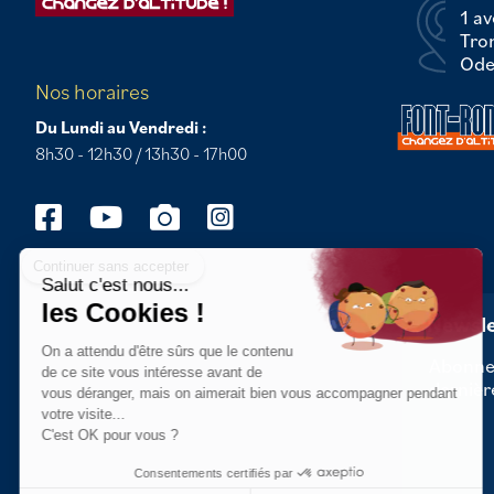
1 av
Tro
Odei
Nos horaires
Du Lundi au Vendredi :
8h30 - 12h30 / 13h30 - 17h00
Continuer sans accepter
Salut c'est nous...
les Cookies !
Newsle
On a attendu d'être sûrs que le contenu
Abonnez
de ce site vous intéresse avant de
dernièr
vous déranger, mais on aimerait bien vous accompagner pendant
votre visite...
C'est OK pour vous ?
Consentements certifiés par