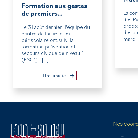
Formation aux gestes
de premiers…
La co
des Py
propos
Le 31 août dernier, l'équipe du
des at
centre de loisirs et du
mardi 
périscolaire ont suivi la
formation prévention et
secours civique de niveau 1
(PSC1). [...]
Lire la suite
Nos coor