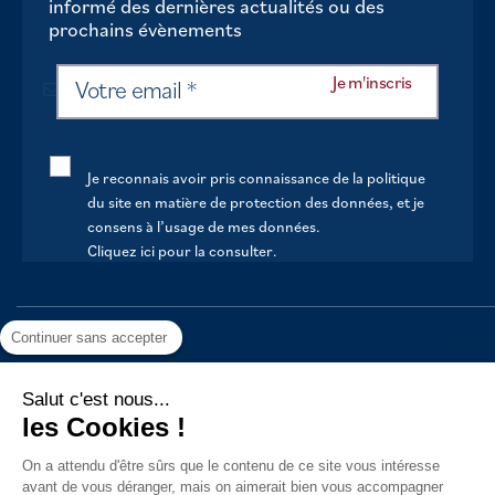
informé des dernières actualités ou des
prochains évènements
Je reconnais avoir pris connaissance de la politique
du site en matière de protection des données, et je
consens à l’usage de mes données.
Cliquez ici pour la consulter
.
Continuer sans accepter
ACCUEIL
VOTRE MAIRIE
Salut c'est nous...
les Cookies !
VOTRE QUOTIDIEN
On a attendu d'être sûrs que le contenu de
AU FIL DE LA VIE
ce site vous intéresse avant de vous
déranger, mais on aimerait bien vous accompagner pendant votre
LOISIRS