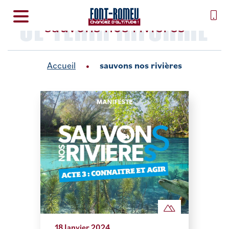
SE TENIR INFORMÉ
sauvons nos rivières
Accueil
sauvons nos rivières
18 Janvier 2024