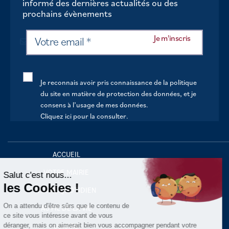
informé des dernières actualités ou des
prochains évènements
Je reconnais avoir pris connaissance de la politique
du site en matière de protection des données, et je
consens à l’usage de mes données.
Cliquez ici pour la consulter
.
Continuer sans accepter
ACCUEIL
VOTRE MAIRIE
Salut c'est nous...
les Cookies !
VOTRE QUOTIDIEN
On a attendu d'être sûrs que le contenu de
AU FIL DE LA VIE
ce site vous intéresse avant de vous
déranger, mais on aimerait bien vous accompagner pendant votre
LOISIRS