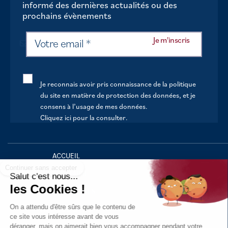
informé des dernières actualités ou des
prochains évènements
Je reconnais avoir pris connaissance de la politique
du site en matière de protection des données, et je
consens à l’usage de mes données.
Cliquez ici pour la consulter
.
Continuer sans accepter
ACCUEIL
VOTRE MAIRIE
Salut c'est nous...
les Cookies !
VOTRE QUOTIDIEN
On a attendu d'être sûrs que le contenu de
AU FIL DE LA VIE
ce site vous intéresse avant de vous
déranger, mais on aimerait bien vous accompagner pendant votre
LOISIRS