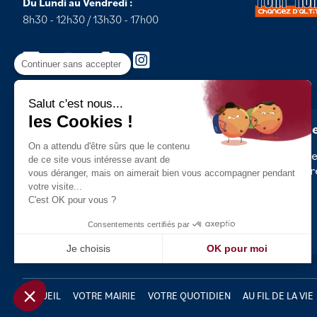
Du Lundi au Vendredi :
8h30 - 12h30 / 13h30 - 17h00
Continuer sans accepter
Salut c'est nous...
les Cookies !
Newsle
On a attendu d'être sûrs que le contenu
Abonnez
de ce site vous intéresse avant de
dernièr
vous déranger, mais on aimerait bien vous accompagner pendant
votre visite...
C'est OK pour vous ?
Consentements certifiés par
Je choisis
OK pour moi
Axeptio consent
Plateforme de Gestion du Consentement : Personnali
Notre plateforme vous permet d'adapter et de gérer vo
ACCUEIL
VOTRE MAIRIE
VOTRE QUOTIDIEN
AU FIL DE LA VIE