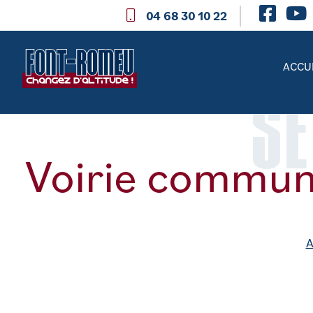
04 68 30 10 22
ACCU
SE
Voirie commun
A