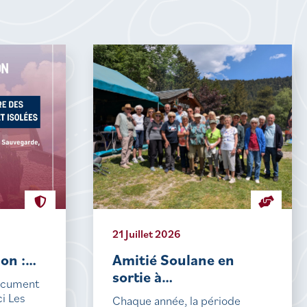
21 Juillet 2026
ion :…
Amitié Soulane en
sortie à…
document
ci Les
Chaque année, la période