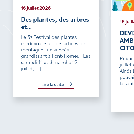
16 Juillet 2026
Des plantes, des arbres
15 Juil
et…
DEV
Le 3ᵉ Festival des plantes
AMB
médicinales et des arbres de
CIT
montagne : un succès
grandissant à Font-Romeu Les
Réunio
samedi 11 et dimanche 12
juille
juillet,[...]
Aînés 
pouvai
la sant
Lire la suite