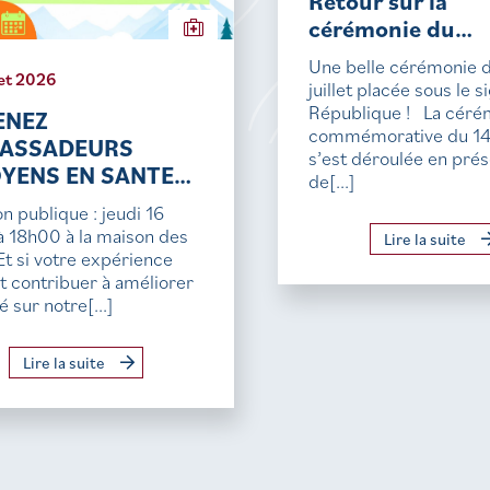
Retour sur la
cérémonie du…
Une belle cérémonie 
let 2026
juillet placée sous le s
République ! La céré
ENEZ
commémorative du 14 j
ASSADEURS
s’est déroulée en pré
OYENS EN SANTE…
de[...]
n publique : jeudi 16
t à 18h00 à la maison des
Lire la suite
Et si votre expérience
t contribuer à améliorer
é sur notre[...]
Lire la suite