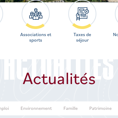
Associations et
Taxes de
No
sports
séjour
ACTUALITÉS
Actualités
ploi
Environnement
Famille
Patrimoine