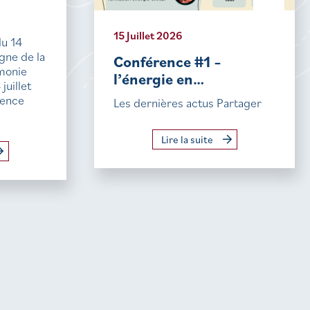
15 Juillet 2026
du 14
igne de la
Conférence #1 –
monie
l’énergie en…
uillet
sence
Les dernières actus Partager
Lire la suite