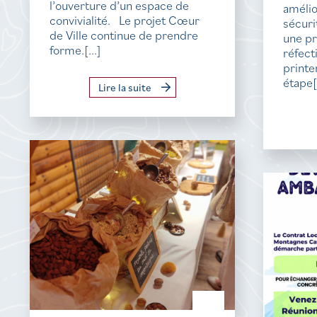
l’ouverture d’un espace de
amélio
convivialité. Le projet Cœur
sécur
de Ville continue de prendre
une p
forme.[...]
réfect
printe
étape[.
Lire la suite