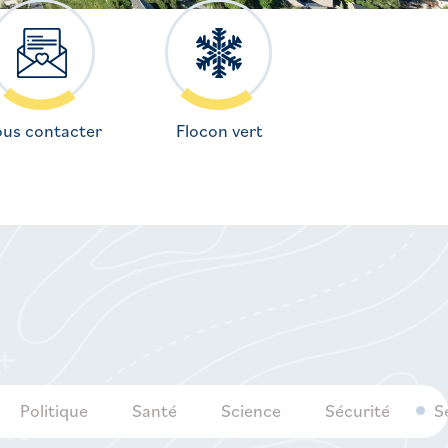
us contacter
Flocon vert
Politique
Santé
Science
Sécurité
S