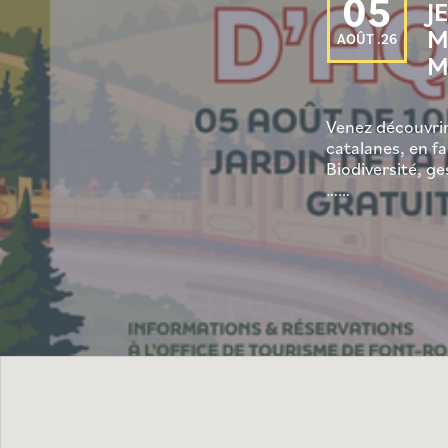
05
J
M
AOÛT .26
M
Venez découvri
catalanes, en fa
Biodiversité, ge
……