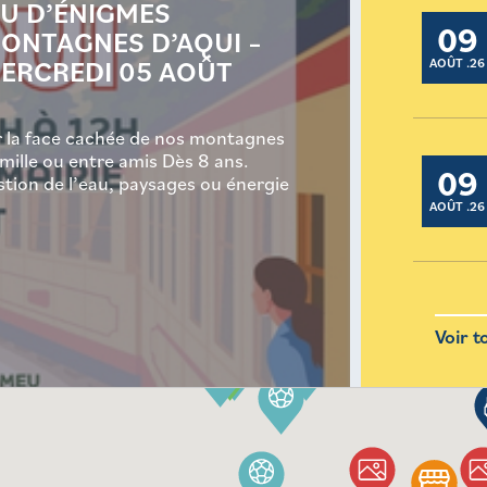
EU D’ÉNIGMES
09
ONTAGNES D’AQUI –
ERCREDI 05 AOÛT
AOÛT .26
r la face cachée de nos montagnes
mille ou entre amis Dès 8 ans.
09
stion de l’eau, paysages ou énergie
AOÛT .26
Voir t