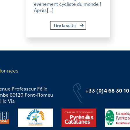
événement cycliste du monde !
Après[...]
Lire la suite
données
enue Professeur Félix
+33 (0)4 68 30 10
mbe 66120 Font-Romeu
llo Via