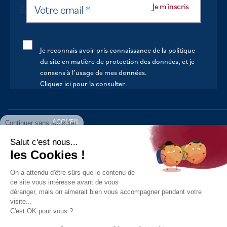
Je reconnais avoir pris connaissance de la politique
du site en matière de protection des données, et je
consens à l’usage de mes données.
Cliquez ici pour la consulter
.
Continuer sans accepter
ACCUEIL
VOTRE MAIRIE
Salut c'est nous...
les Cookies !
VOTRE QUOTIDIEN
On a attendu d'être sûrs que le contenu de
AU FIL DE LA VIE
ce site vous intéresse avant de vous
déranger, mais on aimerait bien vous accompagner pendant votre
LOISIRS
visite...
S’INFORMER
C'est OK pour vous ?