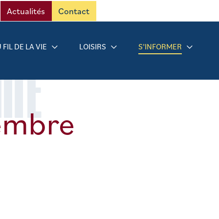
Actualités
Contact
 FIL DE LA VIE
LOISIRS
S’INFORMER
RMÉ
embre