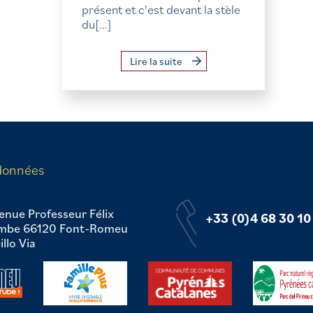
présent et c'est devant la stèle
du[...]
Lire la suite
données
enue Professeur Félix
+33 (0)4 68 30 10
mbe 66120 Font-Romeu
llo Via