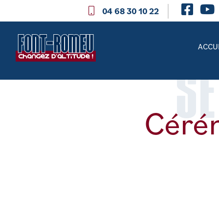
04 68 30 10 22
ACCU
SE
Céré