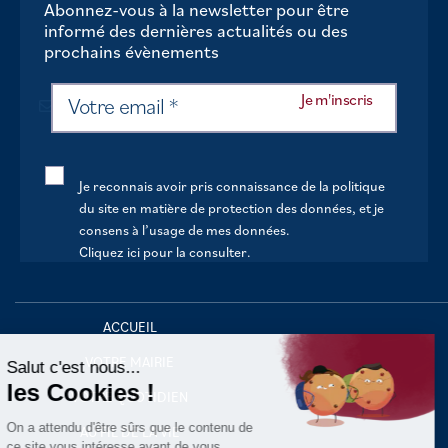
Abonnez-vous à la newsletter pour être
informé des dernières actualités ou des
prochains évènements
Je reconnais avoir pris connaissance de la politique
du site en matière de protection des données, et je
consens à l’usage de mes données.
Cliquez ici pour la consulter
.
Continuer sans accepter
ACCUEIL
VOTRE MAIRIE
Salut c'est nous...
les Cookies !
VOTRE QUOTIDIEN
On a attendu d'être sûrs que le contenu de
AU FIL DE LA VIE
ce site vous intéresse avant de vous