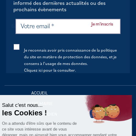
informé des dernières actualités ou des
prochains évènements
Je reconnais avoir pris connaissance de la politique
du site en matière de protection des données, et je
consens à l’usage de mes données.
Cliquez ici pour la consulter
.
Continuer sans accepter
ACCUEIL
VOTRE MAIRIE
Salut c'est nous...
les Cookies !
VOTRE QUOTIDIEN
On a attendu d'être sûrs que le contenu de
AU FIL DE LA VIE
ce site vous intéresse avant de vous
déranger, mais on aimerait bien vous accompagner pendant votre
LOISIRS